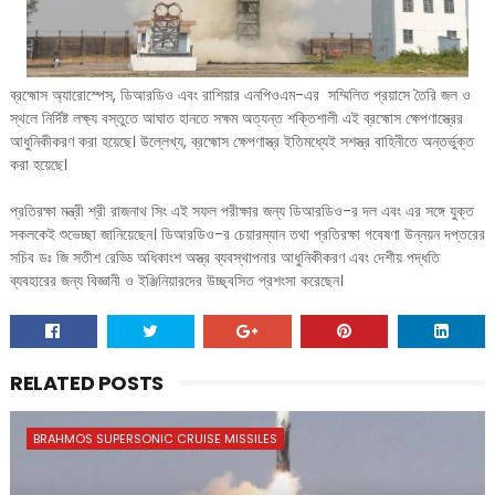
ব্রহ্মোস অ্যারোস্পেস, ডিআরডিও এবং রাশিয়ার এনপিওএম-এর সম্মিলিত প্রয়াসে তৈরি জল ও
স্থলে নির্দিষ্ট লক্ষ্য বস্তুতে আঘাত হানতে সক্ষম অত্যন্ত শক্তিশালী এই ব্রহ্মোস ক্ষেপণাস্ত্রের
আধুনিকীকরণ করা হয়েছে। উল্লেখ্য, ব্রহ্মোস ক্ষেপণাস্ত্র ইতিমধ্যেই সশস্ত্র বাহিনীতে অন্তর্ভুক্ত
করা হয়েছে।
প্রতিরক্ষা মন্ত্রী শ্রী রাজনাথ সিং এই সফল পরীক্ষার জন্য ডিআরডিও-র দল এবং এর সঙ্গে যুক্ত
সকলকেই শুভেচ্ছা জানিয়েছেন। ডিআরডিও-র চেয়ারম্যান তথা প্রতিরক্ষা গবেষণা উন্নয়ন দপ্তরের
সচিব ডঃ জি সতীশ রেড্ডি অধিকাংশ অস্ত্র ব্যবস্থাপনার আধুনিকীকরণ এবং দেশীয় পদ্ধতি
ব্যবহারের জন্য বিজ্ঞানী ও ইঞ্জিনিয়ারদের উচ্ছ্বসিত প্রশংসা করেছেন।
RELATED POSTS
BRAHMOS SUPERSONIC CRUISE MISSILES