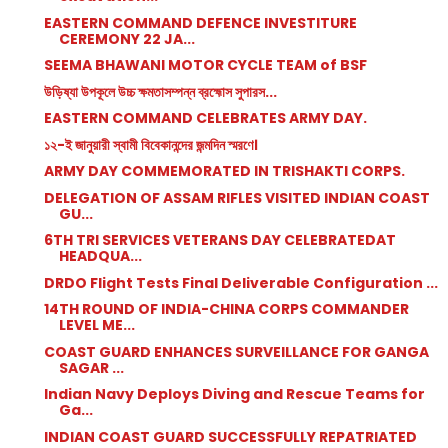
EASTERN COMMAND DEFENCE INVESTITURE
CEREMONY 22 JA...
SEEMA BHAWANI MOTOR CYCLE TEAM of BSF
উড়িষ্যা উপকূলে উচ্চ ক্ষমতাসম্পন্ন ব্রহ্মোস সুপারস...
EASTERN COMMAND CELEBRATES ARMY DAY.
১২-ই জানুয়ারী স্বামী বিবেকানন্দের জন্মদিন স্মরণে।
ARMY DAY COMMEMORATED IN TRISHAKTI CORPS.
DELEGATION OF ASSAM RIFLES VISITED INDIAN COAST
GU...
6TH TRI SERVICES VETERANS DAY CELEBRATEDAT
HEADQUA...
DRDO Flight Tests Final Deliverable Configuration ...
14TH ROUND OF INDIA-CHINA CORPS COMMANDER
LEVEL ME...
COAST GUARD ENHANCES SURVEILLANCE FOR GANGA
SAGAR ...
Indian Navy Deploys Diving and Rescue Teams for
Ga...
INDIAN COAST GUARD SUCCESSFULLY REPATRIATED