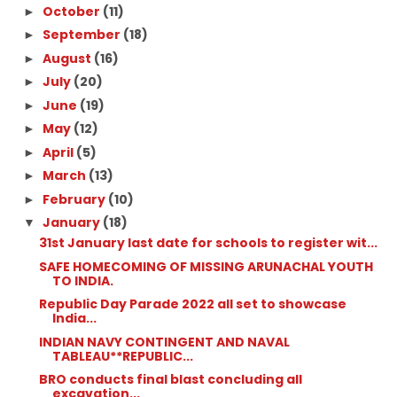
October
(11)
►
September
(18)
►
August
(16)
►
July
(20)
►
June
(19)
►
May
(12)
►
April
(5)
►
March
(13)
►
February
(10)
►
January
(18)
▼
31st January last date for schools to register wit...
SAFE HOMECOMING OF MISSING ARUNACHAL YOUTH
TO INDIA.
Republic Day Parade 2022 all set to showcase
India...
INDIAN NAVY CONTINGENT AND NAVAL
TABLEAU**REPUBLIC...
BRO conducts final blast concluding all
excavation...