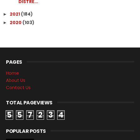
DISTRE...
2021
(184)
►
2020
(103)
►
PAGES
Home
About Us
Contact Us
TOTAL PAGEVIEWS
5
5
7
2
3
4
POPULAR POSTS