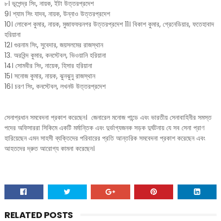
৮। ভূপেন্দ্র সিং, নায়ক, ইটা উত্তরপ্রদেশ
9। শ্যাম সিং যাদব, নায়ক, উন্নাও উত্তরপ্রদেশ
10। লোকেশ কুমার, নায়ক, মুজাফফরনগর উত্তরপ্রদেশ 11। বিকাশ কুমার, গ্রেনেডিয়ার, ফতেহাবাদ
হরিয়ানা
12। গুরনাম সিং, সুবেদার, জয়সলমের রাজস্থান
13. অরবিন্দ কুমার, কনস্টেবল, ভিওয়ানি হরিয়ানা
14। সোমবীর সিং, নায়েক, হিসার হরিয়ানা
15। সনোজ কুমার, নায়ক, ঝুনঝুনু রাজস্থান
16। চরণ সিং, কনস্টেবল, লখনউ উত্তরপ্রদেশ
সেনাপ্রধান সমবেদনা প্রকাশ করেছেন। জেনারেল মনোজ পান্ডে এবং ভারতীয় সেনাবাহিনীর সমস্ত
পদের অফিসাররা সিকিমে একটি মর্মান্তিক এবং দুর্ভাগ্যজনক সড়ক দুর্ঘটনায় যে সব সেনা প্রাণ
হারিয়েছেন এমন সাহসী ব্যক্তিদের পরিবারের প্রতি আন্তরিক সমবেদনা প্রকাশ করেছেন এবং
আহতদের দ্রুত আরোগ্য কামনা করেছেন।
RELATED POSTS