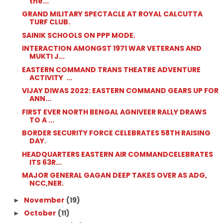
the...
GRAND MILITARY SPECTACLE AT ROYAL CALCUTTA
TURF CLUB.
SAINIK SCHOOLS ON PPP MODE.
INTERACTION AMONGST 1971 WAR VETERANS AND
MUKTI J...
EASTERN COMMAND TRANS THEATRE ADVENTURE
ACTIVITY ...
VIJAY DIWAS 2022: EASTERN COMMAND GEARS UP FOR
ANN...
FIRST EVER NORTH BENGAL AGNIVEER RALLY DRAWS
TO A ...
BORDER SECURITY FORCE CELEBRATES 58TH RAISING
DAY.
HEADQUARTERS EASTERN AIR COMMANDCELEBRATES
ITS 63R...
MAJOR GENERAL GAGAN DEEP TAKES OVER AS ADG,
NCC,NER.
November
(19)
►
October
(11)
►