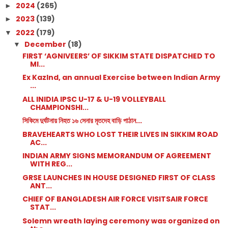
2024
(265)
►
2023
(139)
►
2022
(179)
▼
December
(18)
▼
FIRST ‘AGNIVEERS’ OF SIKKIM STATE DISPATCHED TO
MI...
Ex KazInd, an annual Exercise between Indian Army
...
ALL INIDIA IPSC U-17 & U-19 VOLLEYBALL
CHAMPIONSHI...
সিকিমে দুর্ঘটনায় নিহত ১৬ সেনার মৃতদেহ বাড়ি পাঠান...
BRAVEHEARTS WHO LOST THEIR LIVES IN SIKKIM ROAD
AC...
INDIAN ARMY SIGNS MEMORANDUM OF AGREEMENT
WITH REG...
GRSE LAUNCHES IN HOUSE DESIGNED FIRST OF CLASS
ANT...
CHIEF OF BANGLADESH AIR FORCE VISITSAIR FORCE
STAT...
Solemn wreath laying ceremony was organized on