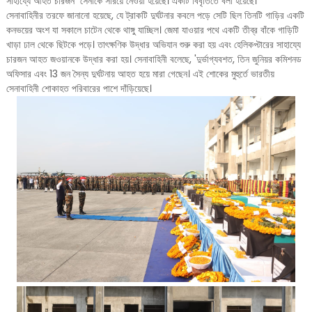
সাহায্যে আহত চারজন সেনাকে সরিয়ে নেওয়া হয়েছে। একটি বিবৃতিতে বলা হয়েছে।
সেনাবাহিনীর তরফে জানানো হয়েছে, যে ট্রাকটি দুর্ঘটনার কবলে পড়ে সেটি ছিল তিনটি গাড়ির একটি
কনভয়ের অংশ যা সকালে চাটেন থেকে থাঙ্গু যাচ্ছিল। জেমা যাওয়ার পথে একটি তীব্র বাঁকে গাড়িটি
খাড়া ঢাল থেকে ছিটকে পড়ে। তাৎক্ষণিক উদ্ধার অভিযান শুরু করা হয় এবং হেলিকপ্টারের সাহায্যে
চারজন আহত জওয়ানকে উদ্ধার করা হয়। সেনাবাহিনী বলেছে, 'দুর্ভাগ্যবশত, তিন জুনিয়র কমিশনড
অফিসার এবং 13 জন সৈন্য দুর্ঘটনায় আহত হয়ে মারা গেছেন। এই শোকের মুহুর্তে ভারতীয়
সেনাবাহিনী শোকাহত পরিবারের পাশে দাঁড়িয়েছে।