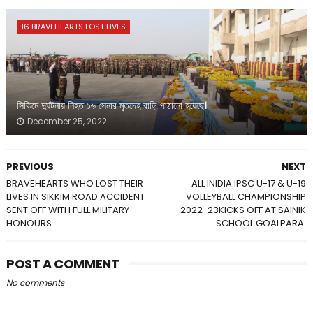
16 BRAVEHEARTS LOST LIVES
সিকিমে দুর্ঘটনায় নিহত ১৬ সেনার মৃতদেহ বাড়ি পাঠানো হয়েছে।
December 25, 2022
PREVIOUS
NEXT
BRAVEHEARTS WHO LOST THEIR
ALL INIDIA IPSC U-17 & U-19
LIVES IN SIKKIM ROAD ACCIDENT
VOLLEYBALL CHAMPIONSHIP
SENT OFF WITH FULL MILITARY
2022-23KICKS OFF AT SAINIK
HONOURS.
SCHOOL GOALPARA.
POST A COMMENT
No comments