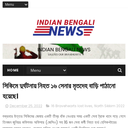
HOME
সিকিমে দুর্ঘটনায় নিহত ১৬ সেনার মৃতদেহ বাড়ি পাঠানো
হয়েছে।
December 25, 2022
16 Bravehearts lost lives
,
North Sikkim 2022
শুক্রবার উত্তর সিকিমের জেমায় একটি তীব্র বাঁক নেওয়ার সময় একটি সেনা ট্রাক খাদে পড়ে গেলে
তিনজন জুনিয়র কমিশনড অফিসার (জেসিও) সহ 16 জন সেনা কর্মী নিহত হন। হেলিকপ্টারের