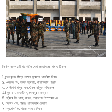
সিকিম সড়ক দুর্ঘটনায় শহিদ সেনা জওয়ানদের নাম ও ঠিকানা:
1. চন্দন কুমার মিশ্র, নায়েব সুবেদার, খাগরিয়া বিহার
2. ওমকার সিং, নায়েব সুবেদার, পাঠানকোট পাঞ্জাব
৩. গোপীনাথ মাকুর, কনস্টেবল, বাঁকুড়া পশ্চিমবঙ্গ
4। সুখ রাম, কনস্টেবল, যোধপুর রাজস্থান
5। রবিন্দর সিং থাপা, নায়ক, পান্তনগর উত্তরাখণ্ড
6। বিকাশ এস, নায়ক, পালাক্কাদ কেরালা
7। প্রমোদ সিং, নায়ক, আরাহ বিহার