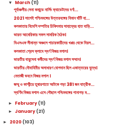
March
(11)
▼
পূর্বাঞ্চলীয় সেনা কমান্ডে নার্সিং ক্যাডেটদের বর্ণা...
2021 সালেই পশ্চিমবঙ্গের উত্তরবঙ্গের বিমান ঘাঁটি হা...
কলকাতায় বিদেশি দম্পতির চিকিৎসায় সাহায্যের হাত বাড়ি...
ভারত আমেরিকার সফল সামরিক বৈঠক।
বিএসএফ সীমান্ত অঞ্চলে পাচারকারীদের খপ্পর থেকে বিরল...
কলকাতা প্রেস ক্লাবে স্বর্ণ বিজয় মশাল।
ভারতীয় বায়ুসেনা কর্মীদের স্বর্ণ বিজয় মশাল সম্মান।
ভারতীয় নৌবাহিনীর অসাধারণ যোগদান ছিল একাত্তরের যুদ্ধে।
নেতাজী ভবনে বিজয় মশাল ।
জম্মু ও কাশ্মীরে তুষারপাতে আটকে পড়া 381 জন যাত্রীক...
স্বর্ণিম বিজয় মশাল এসে পৌছাল পশ্চিমবঙ্গের পানাগড় ম...
February
(11)
►
January
(21)
►
2020
(103)
►