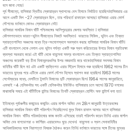
বলে জানা গেছে।
পূর্ব সীমান্তে, হাসিমারা দ্বিতীয় স্কোয়াড্রন স্থাপনের বেস হিসাবে নির্বাচিত হয়েছিল।হাসিমারায় এর
আগে একটি মিগ -27 স্কোয়াড্রন ছিল , তার পরিবর্তে রাফায়েল আসছে। হাসিমারা এয়ার ফোর্স
স্টেশনের বর্তমানে কোনও স্কোয়াড্রন নেই।
হাসিমারা সামরিক বিমান ঘাঁটি পশ্চিমবঙ্গের আলিপুরদুয়ার জেলায় অবস্থিত । হাসিমারা
কৌশলগতভাবে ভারত-ভুটান সীমান্তের নিকটে অবস্থিত। ভারতের সিকিম , ভুটান এবং তিব্বত
স্বায়ত্তশাসিত অঞ্চলের মধ্যে ত্রি-সংযোগস্থলে অবস্থান করছে হাসিমারা সামরিক বিমান ঘাঁটি।
এটি বাংলাদেশ থেকে নেপাল এবং ভুটান পর্যন্ত একটি সরু স্থল করিডোরের উপরে বিমান প্রতিরক্ষা
ব্যবস্থা সরবরাহ করে। এই ঘাঁটি থেকে বায়ুসেনা সমগ্র বাংলাদেশ এবং তিব্বত স্বায়ত্তশাসিত
অঞ্চলের কয়েকটি বড় চীনা বিমানবন্দরগুলির উপর নজরদারি করে থাকে।হাসিমারা সবসময় বিমান
বাহিনীর ঘাঁটি ছিল না। এটা একটি ব্যক্তিগত এয়ার স্ট্রিপ হিসাবে শুরু হয়েছিল। 1962 সালের চীন
ভারতের যুদ্ধের পরে এটিকে এয়ার ফোর্স স্টেশন হিসেবে স্থাপন করা হয়েছিল। 1963 সালের
সেপ্টেম্বরের মধ্যে, বেসটিতে টুফানি বিমানের দুটি স্কোয়াড্রন ছিল। 1964 সালের জানুয়ারিতে,
এমআই -4 হেলিকপ্টার সহ একটি হেলিকপ্টার ইউনিটও হাসিমারায় চলে আসে। 1970 দশকের
মাঝামাঝি সময়ে এই ঘাঁটিটিকে হান্টার বিমানের তিনটি স্কোয়াড্রন হোস্টিং অফ হান্টার্স বলা হত।
ইতিমধ্যে পূর্বাঞ্চলীয় কমান্ডের কমান্ডিং এয়ার মার্শাল অমিত দেব 28শে জানুয়ারী উত্তরবঙ্গের
হাসিমারা সামরিক বিমান ঘাঁটি পরিদর্শনে গিয়েছিলেন। যুদ্ধ বিমান রাফাল আসার আগে হাসিমারা
সামরিক বিমান ঘাঁটির পরিকাঠামোর কাজ কতটা এগিয়েছে তারই পরিদর্শন করেন তিনি। এয়ার মার্শাল
অমিত দেব বাগডোগরা ও কার্শিয়াং এয়ারবেসও ঘুরে দেখেন। বায়ুসেনা ও স্থল সেনাবাহিনীর
আধিকারিকদের সঙ্গে নিরাপত্তা বিষয়ক বৈঠকও করেন তিনি। বর্তমানে ভারতের সঙ্গে চীনের যুদ্ধের