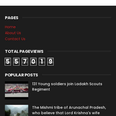
PAGES
Home
About Us
Contact Us
TOTAL PAGEVIEWS
5
5
7
0
1
9
POPULAR POSTS
131 Young soldiers join Ladakh Scouts
Regiment
The Mishmi tribe of Arunachal Pradesh,
who believe that Lord Krishna's wife