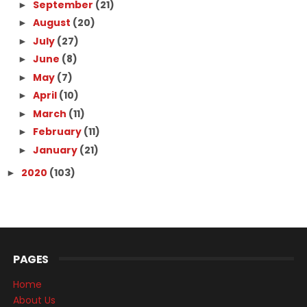
September
(21)
►
August
(20)
►
July
(27)
►
June
(8)
►
May
(7)
►
April
(10)
►
March
(11)
►
February
(11)
►
January
(21)
►
2020
(103)
►
PAGES
Home
About Us