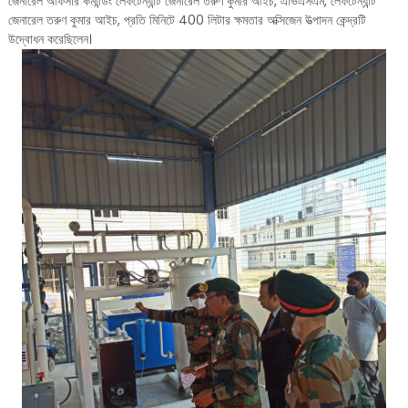
জেনারেল অফিসার কমান্ডিং লেফটেন্যান্ট জেনারেল তরুণ কুমার আইচ, এভিএসএম, লেফটেন্যান্ট
জেনারেল তরুণ কুমার আইচ, প্রতি মিনিটে 400 লিটার ক্ষমতার অক্সিজেন উত্পাদন কেন্দ্রটি
উদ্বোধন করেছিলেন।