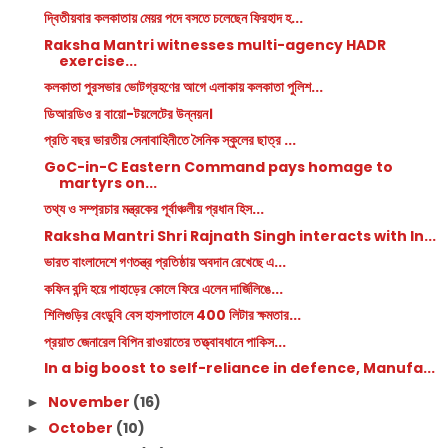
দ্বিতীয়বার কলকাতায় মেয়র পদে বসতে চলেছেন ফিরহাদ হ...
Raksha Mantri witnesses multi-agency HADR
exercise...
কলকাতা পুরসভার ভোটগ্রহণের আগে এলাকায় কলকাতা পুলিশ...
ডিআরডিও র বায়ো-টয়লেটের উন্নয়ন।
প্রতি বছর ভারতীয় সেনাবাহিনীতে সৈনিক স্কুলের ছাত্র ...
GoC-in-C Eastern Command pays homage to
martyrs on...
তথ্য ও সম্প্রচার মন্ত্রকের পূর্বাঞ্চলীয় প্রধান হিস...
Raksha Mantri Shri Rajnath Singh interacts with In...
ভারত বাংলাদেশে গণতন্ত্র প্রতিষ্ঠায় অবদান রেখেছে এ...
কফিন বন্দি হয়ে পাহাড়ের কোলে ফিরে এলেন দার্জিলিঙে...
শিলিগুড়ির বেংডুবি বেস হাসপাতালে 400 লিটার ক্ষমতার...
প্রয়াত জেনারেল বিপিন রাওয়াতের তত্ত্বাবধানে পাকিস...
In a big boost to self-reliance in defence, Manufa...
November
(16)
►
October
(10)
►