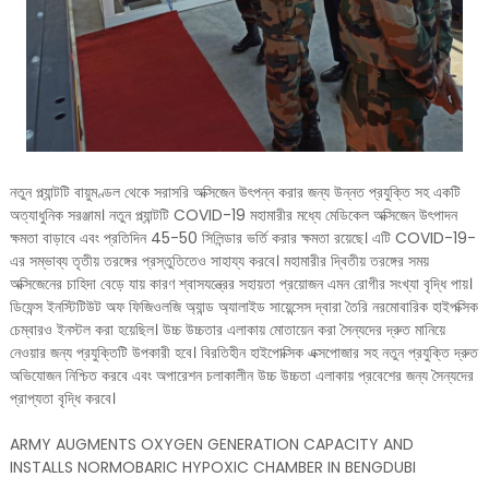
নতুন প্ল্যান্টটি বায়ুমণ্ডল থেকে সরাসরি অক্সিজেন উৎপন্ন করার জন্য উন্নত প্রযুক্তি সহ একটি
অত্যাধুনিক সরঞ্জাম। নতুন প্ল্যান্টটি COVID-19 মহামারীর মধ্যে মেডিকেল অক্সিজেন উৎপাদন
ক্ষমতা বাড়াবে এবং প্রতিদিন 45-50 সিলিন্ডার ভর্তি করার ক্ষমতা রয়েছে। এটি COVID-19-
এর সম্ভাব্য তৃতীয় তরঙ্গের প্রস্তুতিতেও সাহায্য করবে। মহামারীর দ্বিতীয় তরঙ্গের সময়
অক্সিজেনের চাহিদা বেড়ে যায় কারণ শ্বাসযন্ত্রের সহায়তা প্রয়োজন এমন রোগীর সংখ্যা বৃদ্ধি পায়।
ডিফেন্স ইনস্টিটিউট অফ ফিজিওলজি অ্যান্ড অ্যালাইড সায়েন্সেস দ্বারা তৈরি নরমোবারিক হাইপক্সিক
চেম্বারও ইনস্টল করা হয়েছিল। উচ্চ উচ্চতার এলাকায় মোতায়েন করা সৈন্যদের দ্রুত মানিয়ে
নেওয়ার জন্য প্রযুক্তিটি উপকারী হবে। বিরতিহীন হাইপোক্সিক এক্সপোজার সহ নতুন প্রযুক্তি দ্রুত
অভিযোজন নিশ্চিত করবে এবং অপারেশন চলাকালীন উচ্চ উচ্চতা এলাকায় প্রবেশের জন্য সৈন্যদের
প্রাপ্যতা বৃদ্ধি করবে।
ARMY AUGMENTS OXYGEN GENERATION CAPACITY AND
INSTALLS NORMOBARIC HYPOXIC CHAMBER IN BENGDUBI