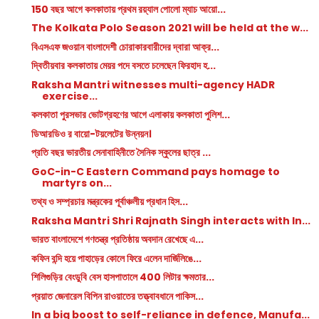
150 বছর আগে কলকাতায় প্রথম রয়্যাল পোলো ম্যাচ আয়ো...
The Kolkata Polo Season 2021 will be held at the w...
বিএসএফ জওয়ান বাংলাদেশী চোরাকারবারীদের দ্বারা আক্র...
দ্বিতীয়বার কলকাতায় মেয়র পদে বসতে চলেছেন ফিরহাদ হ...
Raksha Mantri witnesses multi-agency HADR
exercise...
কলকাতা পুরসভার ভোটগ্রহণের আগে এলাকায় কলকাতা পুলিশ...
ডিআরডিও র বায়ো-টয়লেটের উন্নয়ন।
প্রতি বছর ভারতীয় সেনাবাহিনীতে সৈনিক স্কুলের ছাত্র ...
GoC-in-C Eastern Command pays homage to
martyrs on...
তথ্য ও সম্প্রচার মন্ত্রকের পূর্বাঞ্চলীয় প্রধান হিস...
Raksha Mantri Shri Rajnath Singh interacts with In...
ভারত বাংলাদেশে গণতন্ত্র প্রতিষ্ঠায় অবদান রেখেছে এ...
কফিন বন্দি হয়ে পাহাড়ের কোলে ফিরে এলেন দার্জিলিঙে...
শিলিগুড়ির বেংডুবি বেস হাসপাতালে 400 লিটার ক্ষমতার...
প্রয়াত জেনারেল বিপিন রাওয়াতের তত্ত্বাবধানে পাকিস...
In a big boost to self-reliance in defence, Manufa...