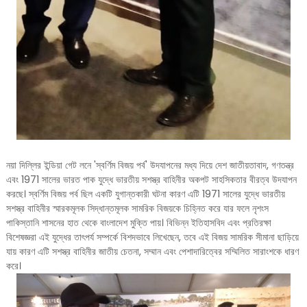
নয়া দিল্লির ইন্ডিয়া গেট লনে 'স্বর্ণিম বিজয় পর্ব' উদযাপনের মধ্য দিয়ে দেশ জাতীয়তাবাদ, গণতন্ত্র
এবং 1971 সালের ভারত পাক যুদ্ধে ভারতীয় সশস্ত্র বাহিনীর অকপট সাহসিকতার বীরত্ব উদযাপন
করছে। স্বর্ণিম বিজয় পর্ব ছিল একটি যুগান্তকারী ঘটনা কারণ এটি 1971 সালের যুদ্ধে ভারতীয়
সশস্ত্র বাহিনীর স্মারকমূলক সিদ্ধান্তমূলক সামরিক বিজয়কে চিহ্নিত করে যার ফলে নৃশংস
পাকিস্তানি শাসনের হাত থেকে বাংলাদেশ মুক্তি পায়। বিভিন্ন ইতিহাসবিদ এবং প্রতিরক্ষা
বিশেষজ্ঞরা এই যুদ্ধের তাৎপর্য সম্পর্কে বিশদভাবে লিখেছেন, তবে এই বিজয় সামরিক সীমানা ছাড়িয়ে
যায় কারণ এটি সশস্ত্র বাহিনীর জাতীয় চেতনা, সম্মান এবং পেশাদারিত্বের সম্মিলিত সারাংশকে ধারণ
করে।