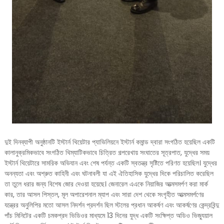
দুই দিনব্যাপী অনুষ্ঠানটি ইস্টার্ন থিয়েটার প্যাভিলিয়নে ইস্টার্ন কমান্ড দ্বারা সংগঠিত হয়েছিল একটি
কালানুক্রমিকভাবে সংগঠিত থিম্যাটিকভাবে চিত্রিত গল্পরেখায় সংঘাতের সূত্রপাত, যুদ্ধের সময়
ইস্টার্ন থিয়েটারে সামরিক অভিযান এবং শেষ পর্যন্ত একটি স্বতন্ত্র সৃষ্টিতে পরিণত হয়েছিল। যুদ্ধের
অনন্যতা এবং অশ্রুত কাহিনী এবং ঘটনাবলী যা এই ঐতিহাসিক যুদ্ধের দিকে পরিচালিত করেছিল
তা তুলে ধরার জন্য বিশেষ জোর দেওয়া হয়েছে। জেনারেল এএকে নিয়াজির আত্মসমর্পণ করা মার্ক
কার, তার আসল পিস্তল, মূল অপারেশনাল ম্যাপ এবং সারা দেশ থেকে সংগৃহীত আত্মসমর্পণের
যন্ত্রের অনুলিপির মতো আসল নিদর্শন প্রদর্শন ছিল স্টলের প্রধান আকর্ষণ এবং আকর্ষণের কেন্দ্রবিন্দু
পাঁচ মিনিটের একটি চমকপ্রদ ভিডিওর মাধ্যমে 13 দিনের যুদ্ধ একটি সংক্ষিপ্ত অডিও ভিজ্যুয়াল