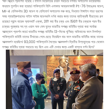
স্মার্ট স্ক্রিনে প্রদর্শিত হয়েছে । ইস্টার্ন থিয়েটারের চারটি সবচেয়ে দর্শনীয় অপারেশন ডায়োরামার
মাধ্যমে পুনর্গঠন করা হয়েছে। পাকিস্তানি হিলি এলাকায় আক্রমণকারী Pt-76 ট্যাঙ্কের মডেল,
MI-4 হেলিকপ্টার 3D মডেল যা হেলিবোর্ন অপারেশন শুরু করে, বিখ্যাত টাঙ্গাইল পাড়া ড্রপের
সময় প্যারাট্রুপারদের লাইফ সাইজ মডেলগুলি বর্ণনা করার জন্য তাদের ব্যতিক্রমী বীরত্বের গল্প
রয়েছে। ল্যান্স নায়েক অ্যালবার্ট এক্কা, 31টি মহা বীর চক্র এবং 156টি বীর চক্রকে পরম বীর
চক্রের পুরষ্কার সহ দ্য ওয়াল অফ ফেম যুদ্ধে ভারতীয় সশস্ত্র বাহিনীর দ্বারা করা সর্বোচ্চ
আত্মত্যাগ প্রদর্শন করে। ভারতীয় সশস্ত্র বাহিনীর 13-দিনের ঘূর্ণিঝড় অভিযানের ফলে বিপর্যস্ত
পাকিস্তানি বাহিনী তাদের টিথারের শেষে ছেড়ে দিয়েছিল যার ফলে ভারতীয় বাহিনীর কাছে তাদের
আত্মসমর্পণ হয়েছিল। 93,000 পাকিস্তানি সৈন্যের আত্মসমর্পণ দ্বিতীয় বিশ্বযুদ্ধের পরে যেকোন
সশস্ত্র বাহিনীর দ্বারা সবচেয়ে বড় ছিল এবং এটি দেখার জন্য একটি বাস্তব দর্শন ছিল।⁷