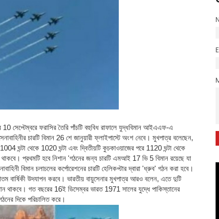
র 10 সেপ্টেম্বরে ফরাসির তৈরি পাঁচটি বহুবিধ রাফালে যুদ্ধবিমান আইএএফ-এ
াহিনীর চারটি বিমান 26 শে জানুয়ারী ফ্লাইপাস্টে অংশ নেবে। মুখপাত্র বলেছেন,
ি 1004 ঘন্টা থেকে 1020 ঘন্টা এবং দ্বিতীয়টি কুচকাওয়াজের পরে 1120 ঘন্টা থেকে
শন থাকবে।
প্রথমটি হবে নিশান 'গঠনের জন্য চারটি এমআই 17 ভি 5 বিমান রয়েছে যা
াবাহিনী বিমান চলাচলের কর্পোরেশনের চারটি হেলিকপ্টার দ্বারা 'ধ্রুব' গঠন করা হবে।
্চাশতম বার্ষিকী উদযাপন করবে। ভারতীয় বায়ুসেনার মুখপাত্র আরও বলেন, এতে দুটি
িমান থাকবে। গত বছরের 16ই ডিসেম্বর ভারত 1971 সালের যুদ্ধে পাকিস্তানের
শ গঠনের দিকে পরিচালিত করে।