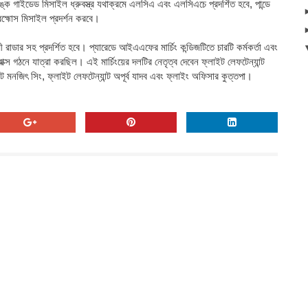
টি-ট্যাঙ্ক গাইডেড মিসাইল ধ্রুবস্ত্র যথাক্রমে এলসিএ এবং এলসিএচে প্রদর্শিত হবে, পান্ডে
রহ্মোস মিসাইল প্রদর্শন করবে।
ী রাডার সহ প্রদর্শিত হবে।
প্যারেডে আইএএফের মার্চিং কন্ডিজটিতে চারটি কর্মকর্তা এবং
স গঠনে যাত্রা করছিল। এই মার্চিংয়ের দলটির নেতৃত্ব দেবেন ফ্লাইট লেফটেন্যান্ট
্ট মনজিৎ সিং, ফ্লাইট লেফটেন্যান্ট অপূর্ব যাদব এবং ফ্লাইং অফিসার কুত্তপা।