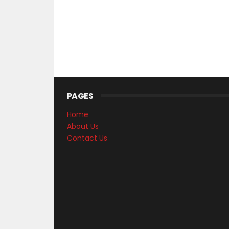
PAGES
Home
About Us
Contact Us