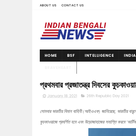
ABOUT US
CONTACT US
HOME
BSF
INTELLIGENCE
INDI
BRAVEHEART
প্রথমবার প্রজাতন্ত্র দিবসের কুচকাওয
January 18, 2021
26th Republic Day 2021
সোমবার ভারতীয় বিমান বাহিনী (আইএএফ) জানিয়েছে, ভারতীয় বায়ুসেনা
কুচকাওয়াজে প্রদর্শিত হবে এবং উড়োজাহাজের সমাপ্তি করবে 'ভার্টিক