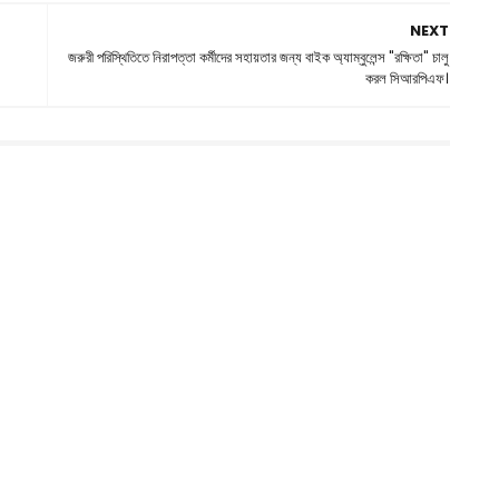
NEXT
জরুরী পরিস্থিতিতে নিরাপত্তা কর্মীদের সহায়তার জন্য বাইক অ্যাম্বুলেন্স "রক্ষিতা" চালু
করল সিআরপিএফ।