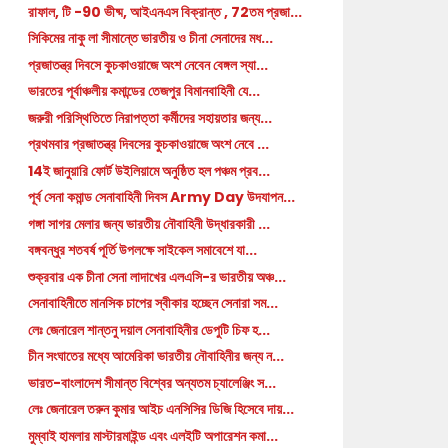
রাফাল, টি -90 ভীষ্ম, আইএনএস বিক্রান্ত , 72তম প্রজা...
সিকিমের নাকু লা সীমান্তে ভারতীয় ও চীনা সেনাদের মধ...
প্রজাতন্ত্র দিবসে কুচকাওয়াজে অংশ নেবেন বেঙ্গল স্যা...
ভারতের পূর্বাঞ্চলীয় কমান্ডের তেজপুর বিমানবাহিনী যে...
জরুরী পরিস্থিতিতে নিরাপত্তা কর্মীদের সহায়তার জন্য...
প্রথমবার প্রজাতন্ত্র দিবসের কুচকাওয়াজে অংশ নেবে ...
14ই জানুয়ারি ফোর্ট উইলিয়ামে অনুষ্ঠিত হল পঞ্চম প্রব...
পূর্ব সেনা কমান্ড সেনাবাহিনী দিবস Army Day উদযাপন...
গঙ্গা সাগর মেলার জন্য ভারতীয় নৌবাহিনী উদ্ধারকারী ...
বঙ্গবন্ধুর শতবর্ষ পূর্তি উপলক্ষে সাইকেল সমাবেশে যা...
শুক্রবার এক চীনা সেনা লাদাখের এলএসি-র ভারতীয় অঞ্চ...
সেনাবাহিনীতে মানসিক চাপের স্বীকার হচ্ছেন সেনারা সম...
লেঃ জেনারেল শান্তনু দয়াল সেনাবাহিনীর ডেপুটি চিফ হ...
চীন সংঘাতের মধ্যে আমেরিকা ভারতীয় নৌবাহিনীর জন্য ন...
ভারত-বাংলাদেশ সীমান্ত বিশ্বের অন্যতম চ্যালেঞ্জিং স...
লেঃ জেনারেল তরুন কুমার আইচ এনসিসির ডিজি হিসেবে দায়...
মুম্বাই হামলার মাস্টারমাইন্ড এবং এলইটি অপারেশন কমা...