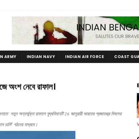
AN ARMY
INDIAN NAVY
INDIAN AIR FORCE
COAST GU
়াজে অংশ নেবে রাফাল।
তে নতুন অন্তর্ভুক্ত রাফালে যুদ্ধবিমানটি 26 জানুয়ারী ভারতের প্রজাতন্ত্র দিবসের
াল চার্লি' গঠনের মাধ্যমে।