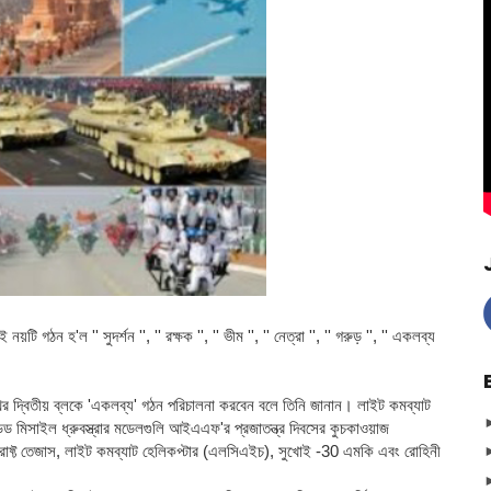
 নয়টি গঠন হ'ল '' সুদর্শন '', '' রক্ষক '', '' ভীম '', '' নেত্রা '', '' গরুড় '', '' একলব্য
ের দ্বিতীয় ব্লকে 'একলব্য' গঠন পরিচালনা করবেন বলে তিনি জানান। লাইট
কমব্যাট
ড মিসাইল ধ্রুবস্ত্রার মডেলগুলি আইএএফ'র প্রজাতন্ত্র দিবসের কুচকাওয়াজ
ক্রাফ্ট তেজাস, লাইট কমব্যাট হেলিকপ্টার (এলসিএইচ), সুখোই -30 এমকি এবং রোহিনী