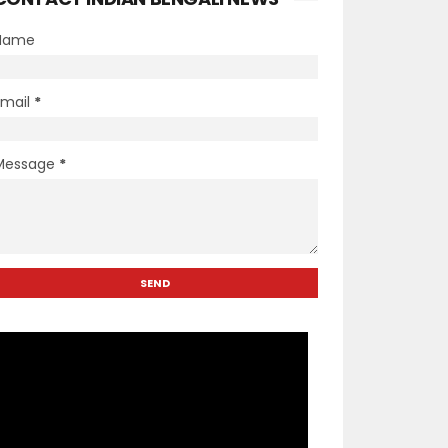
Name
Email
*
Message
*