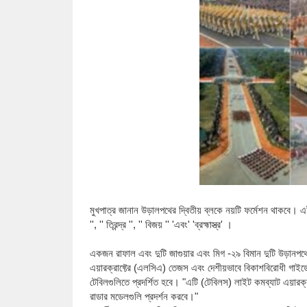
মুখপাত্র জানান উড়ালপথের দ্বিতীয় ব্লকে নয়টি ফর্মেশন থাকবে।
এই
'', '' ত্রিন্দ্র '', '' বিজয় '' 'এবং' 'ব্রহ্মাস্ত্র' ।
একজন রাফাল এবং দুটি জাগুয়ার এবং মিগ -২৯ বিমান দুটি উড়ানপথ
এয়ারক্রাফ্টের (এলসিএ) তেজস এবং দেশীয়ভাবে বিকাশবিরোধী গাইডে
টেবিলগুলিতে প্রদর্শিত হবে। "এটি (টেবিলস) লাইট কমব্যাট এয়ার
রাডার মডেলগুলি প্রদর্শন করবে।"