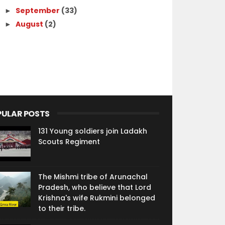
September
(33)
►
August
(2)
►
PULAR POSTS
131 Young soldiers join Ladakh
Scouts Regiment
The Mishmi tribe of Arunachal
Pradesh, who believe that Lord
Krishna's wife Rukmini belonged
to their tribe.