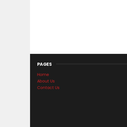
PAGES
Home
About Us
Contact Us