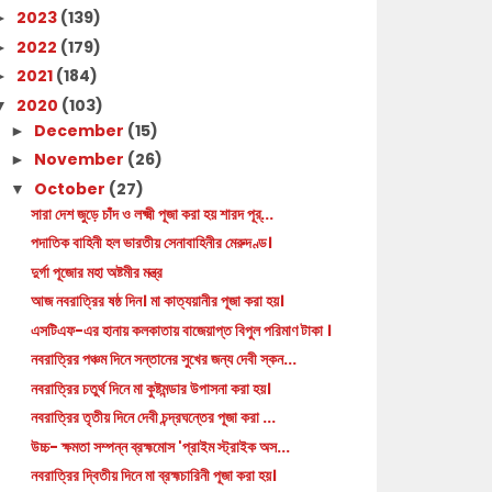
2023
(139)
►
2022
(179)
►
2021
(184)
►
2020
(103)
▼
December
(15)
►
November
(26)
►
October
(27)
▼
সারা দেশ জুড়ে চাঁদ ও লক্ষ্মী পূজা করা হয় শারদ পূর্...
পদাতিক বাহিনী হল ভারতীয় সেনাবাহিনীর মেরুদণ্ড।
দুর্গা পূজোর মহা অষ্টমীর মন্ত্র
আজ নবরাত্রির ষষ্ঠ দিন। মা কাত্যয়ানীর পূজা করা হয়।
এসটিএফ-এর হানায় কলকাতায় বাজেয়াপ্ত বিপুল পরিমাণ টাকা ।
নবরাত্রির পঞ্চম দিনে সন্তানের সুখের জন্য দেবী স্কন...
নবরাত্রির চতুর্থ দিনে মা কুষ্টমন্ডার উপাসনা করা হয়।
নবরাত্রির তৃতীয় দিনে দেবী চন্দ্রঘন্তের পূজা করা ...
উচ্চ- ক্ষমতা সম্পন্ন ব্রহ্মমোস 'প্রাইম স্ট্রাইক অস...
নবরাত্রির দ্বিতীয় দিনে মা ব্রহ্মচারিনী পূজা করা হয়।