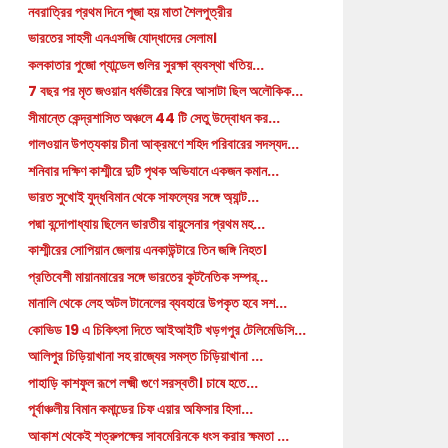
নবরাত্রির প্রথম দিনে পূজা হয় মাতা শৈলপুত্রীর
ভারতের সাহসী এনএসজি যোদ্ধাদের সেলাম।
কলকাতার পুজো প্যান্ডেল গুলির সুরক্ষা ব্যবস্থা খতিয়...
7 বছর পর মৃত জওয়ান ধর্মভীরের ফিরে আসাটা ছিল অলৌকিক...
সীমান্তে কেন্দ্রশাসিত অঞ্চলে 44 টি সেতু উদ্বোধন কর...
গালওয়ান উপত্যকায় চীনা আক্রমণে শহিদ পরিবারের সদস্যদ...
শনিবার দক্ষিণ কাশ্মীরে দুটি পৃথক অভিযানে একজন কমান...
ভারত সুখোই যুদ্ধবিমান থেকে সাফল্যের সঙ্গে অ্যান্ট...
পদ্মা বন্দোপাধ্যায় ছিলেন ভারতীয় বায়ুসেনার প্রথম মহ...
কাশ্মীরের সোপিয়ান জেলায় এনকাউন্টারে তিন জঙ্গি নিহত।
প্রতিবেশী মায়ানমারের সঙ্গে ভারতের কূটনৈতিক সম্পর্...
মানালি থেকে লেহ অটল টানেলের ব্যবহারে উপকৃত হবে সশ...
কোভিড 19 এ চিকিৎসা দিতে আইআইটি খড়গপুর টেলিমেডিসি...
আলিপুর চিড়িয়াখানা সহ রাজ্যের সমস্ত চিড়িয়াখানা ...
পাহাড়ি কাশফুল রূপে লক্ষ্মী গুণে সরস্বতী। চাষে হতে...
পূর্বাঞ্চলীয় বিমান কমান্ডের চিফ এয়ার অফিসার হিসা...
আকাশ থেকেই শত্রুপক্ষের সাবমেরিনকে ধংস করার ক্ষমতা ...