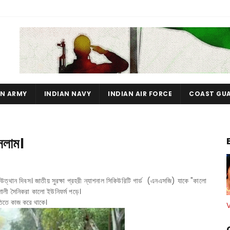
AN ARMY
INDIAN NAVY
INDIAN AIR FORCE
COAST GU
েলাম।
উত্থান দিবস। জাতীয় সুরক্ষা প্রহরী ন্যাশনাল সিকিউরিটি গার্ড (এনএসজি) যাকে "কালো
তিশালী সৈনিকরা কালো ইউনিফর্ম পড়ে।
িতিতে কাজ করে থাকে।