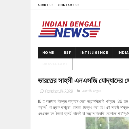
ABOUT US
CONTACT US
HOME
BSF
INTELLIGENCE
INDI
BRAVEHEART
ভারতের সাহসী এনএসজি যোদ্ধাদের স
October 16, 2020
এনএসজি কমান্ডো
16 ই অক্টোবর বিশ্বের অন্যতম সেরা সন্ত্রাসবিরোধী শক্তির 36 তম 
বিড়াল" বা ব্ল্যাক কমান্ডো হিসাবে উল্লেখ করা হয়। এই সাহসী শক্
এনএসজি হল 'জিরো ত্রুটি' বাহিনী যা সন্ত্রাস বিরোধী যেকোনো পরিস্থ