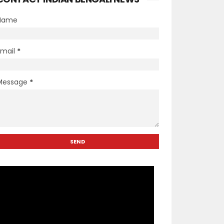
Name
Email
*
Message
*