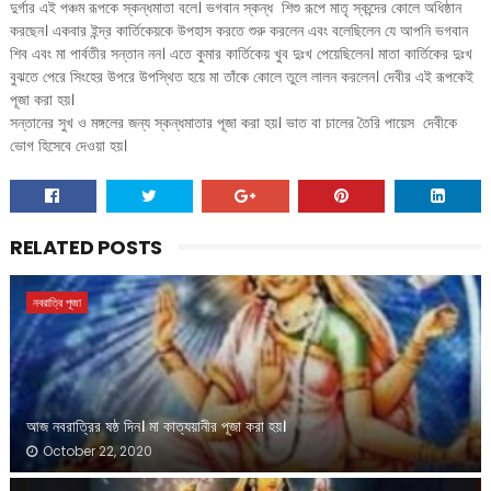
দুর্গার এই পঞ্চম রূপকে স্কন্ধমাতা বলে। ভগবান স্কন্ধ শিশু রূপে মাতৃ স্কন্দের কোলে অধিষ্ঠান
করছেন। একবার ইন্দ্র কার্তিকেয়কে উপহাস করতে শুরু করলেন এবং বলেছিলেন যে আপনি ভগবান
শিব এবং মা পার্বতীর সন্তান নন। এতে কুমার কার্তিকেয় খুব দুঃখ পেয়েছিলেন। মাতা কার্তিকের দুঃখ
বুঝতে পেরে সিংহের উপরে উপস্থিত হয়ে মা তাঁকে কোলে তুলে লালন করলেন। দেবীর এই রূপকেই
পূজা করা হয়।
সন্তানের সুখ ও মঙ্গলের জন্য স্কন্ধমাতার পূজা করা হয়। ভাত বা চালের তৈরি পায়েস দেবীকে
ভোগ হিসেবে দেওয়া হয়।
RELATED POSTS
নবরাত্রি পূজা
আজ নবরাত্রির ষষ্ঠ দিন। মা কাত্যয়ানীর পূজা করা হয়।
October 22, 2020