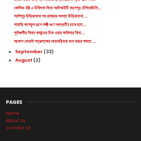
কোভিড 19 এ চিকিৎসা দিতে আইআইটি খড়গপুর টেলিমেডিসি...
আলিপুর চিড়িয়াখানা সহ রাজ্যের সমস্ত চিড়িয়াখানা ...
পাহাড়ি কাশফুল রূপে লক্ষ্মী গুণে সরস্বতী। চাষে হতে...
পূর্বাঞ্চলীয় বিমান কমান্ডের চিফ এয়ার অফিসার হিসা...
আকাশ থেকেই শত্রুপক্ষের সাবমেরিনকে ধংস করার ক্ষমতা ...
September
(33)
►
August
(2)
►
PAGES
Home
About Us
Contact Us