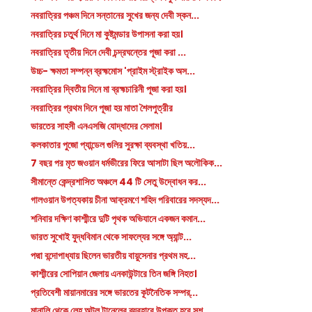
নবরাত্রির পঞ্চম দিনে সন্তানের সুখের জন্য দেবী স্কন...
নবরাত্রির চতুর্থ দিনে মা কুষ্টমন্ডার উপাসনা করা হয়।
নবরাত্রির তৃতীয় দিনে দেবী চন্দ্রঘন্তের পূজা করা ...
উচ্চ- ক্ষমতা সম্পন্ন ব্রহ্মমোস 'প্রাইম স্ট্রাইক অস...
নবরাত্রির দ্বিতীয় দিনে মা ব্রহ্মচারিনী পূজা করা হয়।
নবরাত্রির প্রথম দিনে পূজা হয় মাতা শৈলপুত্রীর
ভারতের সাহসী এনএসজি যোদ্ধাদের সেলাম।
কলকাতার পুজো প্যান্ডেল গুলির সুরক্ষা ব্যবস্থা খতিয়...
7 বছর পর মৃত জওয়ান ধর্মভীরের ফিরে আসাটা ছিল অলৌকিক...
সীমান্তে কেন্দ্রশাসিত অঞ্চলে 44 টি সেতু উদ্বোধন কর...
গালওয়ান উপত্যকায় চীনা আক্রমণে শহিদ পরিবারের সদস্যদ...
শনিবার দক্ষিণ কাশ্মীরে দুটি পৃথক অভিযানে একজন কমান...
ভারত সুখোই যুদ্ধবিমান থেকে সাফল্যের সঙ্গে অ্যান্ট...
পদ্মা বন্দোপাধ্যায় ছিলেন ভারতীয় বায়ুসেনার প্রথম মহ...
কাশ্মীরের সোপিয়ান জেলায় এনকাউন্টারে তিন জঙ্গি নিহত।
প্রতিবেশী মায়ানমারের সঙ্গে ভারতের কূটনৈতিক সম্পর্...
মানালি থেকে লেহ অটল টানেলের ব্যবহারে উপকৃত হবে সশ...