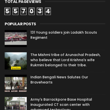
TOTAL PAGEVIEWS
5
5
7
0
3
4
POPULAR POSTS
131 Young soldiers join Ladakh Scouts
Regiment
The Mishmi tribe of Arunachal Pradesh,
who believe that Lord Krishna's wife
Rukmini belonged to their tribe.
Indian Bengali News Salutes Our
Bravehearts
Army's Barrackpore Base Hospital
inaugurated CT scan center with
advanced technology.