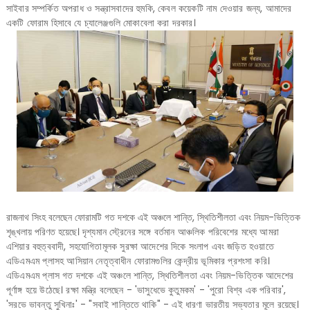
সাইবার সম্পর্কিত অপরাধ ও সন্ত্রাসবাদের হুমকি, কেবল কয়েকটি নাম দেওয়ার জন্য, আমাদের
একটি ফোরাম হিসাবে যে চ্যালেঞ্জগুলি মোকাবেলা করা দরকার।
রাজনাথ সিংহ বলেছেন ফোরামটি গত দশকে এই অঞ্চলে শান্তি, স্থিতিশীলতা এবং নিয়ম-ভিত্তিক
শৃঙ্খলায় পরিণত হয়েছে।
দৃশ্যমান স্ট্রেনের সঙ্গে বর্তমান আঞ্চলিক পরিবেশের মধ্যে আমরা
এশিয়ার বহুত্ববাদী, সহযোগিতামূলক সুরক্ষা আদেশের দিকে সংলাপ এবং জড়িত হওয়াতে
এডিএমএম প্লাসহ আসিয়ান নেতৃত্বাধীন ফোরামগুলির কেন্দ্রীয় ভূমিকার প্রশংসা করি।
এডিএমএম প্লাস গত দশকে এই অঞ্চলে শান্তি, স্থিতিশীলতা এবং নিয়ম-ভিত্তিক আদেশের
পূর্ণাঙ্গ হয়ে উঠেছে। রক্ষা মন্ত্রি বলেছেন - 'ভাসুধেভে কুতুমকম' - 'পুরো বিশ্ব এক পরিবার',
'সরভে ভাবন্তু সুখিনাঃ' - "সবাই শান্তিতে থাকি" - এই ধারণা ভারতীয় সভ্যতার মূলে রয়েছে।