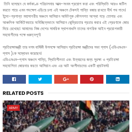
তিনি বলেছেন যে কর্মকাণ্ড পরিচালনায় আত্ম-সংযম প্রয়োগ করা এবং পরিস্থিতি আরও জটিল
করতে পারে এমন পদক্ষেপ এড়িয়ে চলা এই অঞ্চলে টেকসই শান্তি বজায় রাখতে দীর্ঘ পথ পাবে।
ইন্দো-প্রশান্ত মহাসাগরীয় অঞ্চলে আসিয়ান আউটলুক কৌশলগত আস্থা গড়ে তোলার এবং
আঞ্চলিক আর্কিটেকচারে অবিচ্ছিন্নভাবে আসিয়ান কেন্দ্রিয়তার প্রচার করার এই প্রেরণাকে জোর
দিয়ে রেখেছে। আমাদের নিজ দেশের সামরিক স্থাপনাগুলি তাদের নাগরিক আইন প্রয়োগকারী
সহযোগীদের পক্ষে গুরুত্বপূর্ণ।
প্রতিরক্ষামন্ত্রী তার দশম বার্ষিকী উপলক্ষে আসিয়ান প্রতিরক্ষা মন্ত্রীদের সভা প্লাস (এডিএমএম-
প্লাস )কে সম্বোধন করেছেন।
এডিএমএম-প্লাস অঞ্চলে শান্তি, স্থিতিশীলতা এবং উন্নয়নের জন্য সুরক্ষা ও প্রতিরক্ষা
সহযোগিতা জোরদার করতে আসিয়ান এবং এর আট অংশীদারদের একটি প্ল্যাটফর্ম।
RELATED POSTS
ARMY