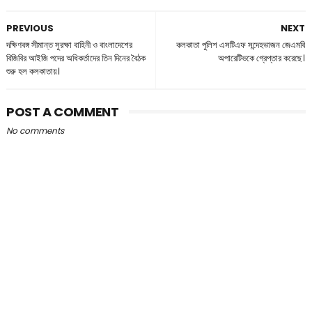
PREVIOUS
NEXT
দক্ষিণবঙ্গ সীমান্ত সুরক্ষা বাহিনী ও বাংলাদেশের
কলকাতা পুলিশ এসটিএফ সন্দেহভাজন জেএমবি
বিজিবির আইজি পদের অধিকর্তাদের তিন দিনের বৈঠক
অপারেটিভকে গ্রেপ্তার করেছে।
শুরু হল কলকাতায়।
POST A COMMENT
No comments