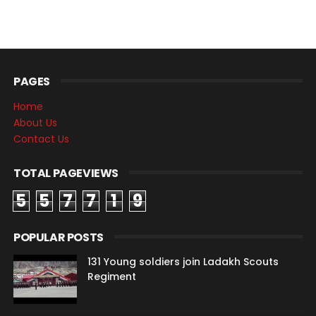
PAGES
Home
About Us
Contact Us
TOTAL PAGEVIEWS
5
5
7
7
1
9
POPULAR POSTS
131 Young soldiers join Ladakh Scouts
Regiment