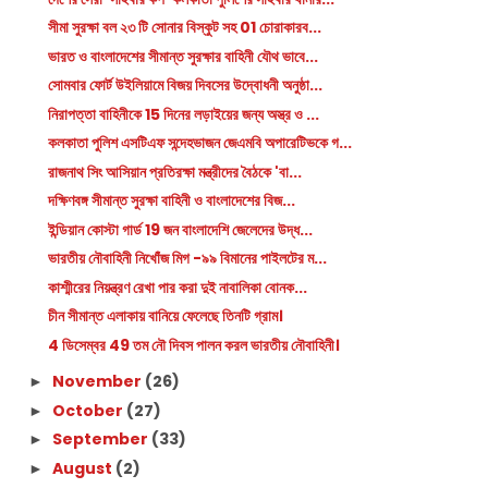
সীমা সুরক্ষা বল ২৩ টি সোনার বিস্কুট সহ 01 চোরাকারব...
ভারত ও বাংলাদেশের সীমান্ত সুরক্ষার বাহিনী যৌথ ভাবে...
সোমবার ফোর্ট উইলিয়ামে বিজয় দিবসের উদ্বোধনী অনুষ্ঠা...
নিরাপত্তা বাহিনীকে 15 দিনের লড়াইয়ের জন্য অস্ত্র ও ...
কলকাতা পুলিশ এসটিএফ সন্দেহভাজন জেএমবি অপারেটিভকে গ...
রাজনাথ সিং আসিয়ান প্রতিরক্ষা মন্ত্রীদের বৈঠকে 'বা...
দক্ষিণবঙ্গ সীমান্ত সুরক্ষা বাহিনী ও বাংলাদেশের বিজ...
ইন্ডিয়ান কোস্টা গার্ড 19 জন বাংলাদেশি জেলেদের উদ্ধ...
ভারতীয় নৌবাহিনী নিখোঁজ মিগ -৯৯ বিমানের পাইলটের ম...
কাশ্মীরের নিয়ন্ত্রণ রেখা পার করা দুই নাবালিকা বোনক...
চীন সীমান্ত এলাকায় বানিয়ে ফেলেছে তিনটি গ্রাম।
4 ডিসেম্বর 49 তম নৌ দিবস পালন করল ভারতীয় নৌবাহিনী।
November
(26)
►
October
(27)
►
September
(33)
►
August
(2)
►