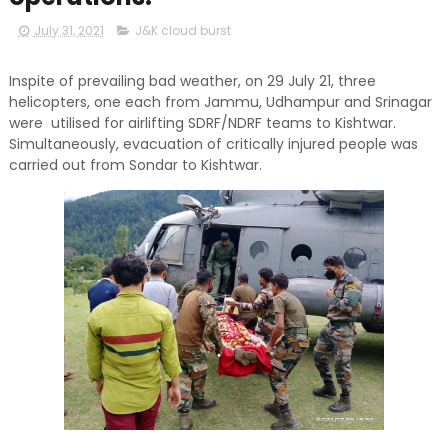
July 31, 2021
J&K cloud burst
Inspite of prevailing bad weather, on 29 July 21, three
helicopters, one each from Jammu, Udhampur and Srinagar
were utilised for airlifting SDRF/NDRF teams to Kishtwar.
Simultaneously, evacuation of critically injured people was
carried out from Sondar to Kishtwar.