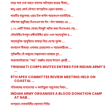
দাদুর সঙ্গে দেখা করতে নাবালক অতিক্রম করেছে সীমান্...
জম্মু এয়ার ফোর্স স্টেশনে সাম্প্রতিক ড্রোন হামলার ...
ভারতীয় বায়ুসেনার এয়ার চিফ মার্শাল আরকেএস ভাদৌড়িয়া...
দক্ষিণবঙ্গ ফ্রন্টিয়ার বিএসএফ শুভ ঈদ -উল আজহার এর ...
১.৭২ কোটি টাকার সোনার বিস্কুট আটক করল বিএসএফ। গ্রে...
নৌবাহিনীর উপকূল রক্ষীবাহিনীর হাতে এখন অত্যাধুনিক র...
অত্যাধুনিক প্রযুক্তির সাহায্য নিয়ে দেশের সুরক্ষা ...
বাংলাদেশ সীমান্ত এলাকায় চোরাচালান ও পাচারকারীদের ...
পূর্বাঞ্চলীয় নৌ কমান্ডের তত্ত্বাবধানে রাজ্যের মুখ...
করোনাভাইরাসের "আর" ফ্যাক্টর বাড়ায় উদ্বেগ কেন্দ্রী...
TRISHAKTI CORPS INVITES ENTRIES FOR INDIAN ARMY'S
...
8TH APEX COMMITTEE REVIEW MEETING HELD ON
COASTAL ...
পশ্চিমবঙ্গের বাগডোগরা ও কলাইকুন্ডা বায়ুসেনার বিমান...
INDIAN ARMY ORGANISES A BLOOD DONATION CAMP
AT NAB...
নবগ্রামে সেনাবাহিনীর রক্তদান শিবির