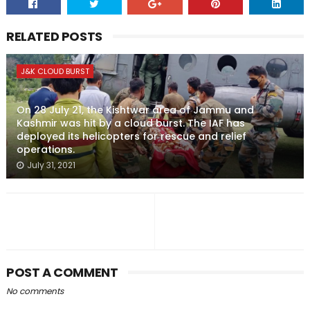
RELATED POSTS
J&K CLOUD BURST
On 28 July 21, the Kishtwar area of Jammu and
Kashmir was hit by a cloud burst. The IAF has
deployed its helicopters for rescue and relief
operations.
July 31, 2021
POST A COMMENT
No comments